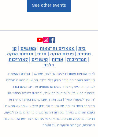
See other events
בית
|
מאמרים והרצאות
|
מפגשים
|
קו
תמיכה
|
פורום הנקה
|
חנות
|
תנוחות הנקה
|
המדריכות
|
אודות
|
קישורים
|
למדריכות
בלבד
© כל הזכויות שמורות לליגת לה לצ'ה ישראל | המידע וההצעות
הניתנים באתר הם בגדר מידע כללי בלבד. הם אינם מהווים תחליף
לבדיקה או לייעוץ אצל רופאים או מומחים אחרים, ואינם בגדר
"אבחנה רפואית", "חוות דעת רפואית", "המלצה לטיפול רפואי" או
"תחליף לטיפול רפואי" | בכל מקרה שבו קיימת בעיה רפואית או
מתעורר חשד לקיומה, יש לפנות ולהיבדק אצל איש מקצוע מתאים |
בעצם השימוש באתר ובפורום המשתמשים מוותרים על כל תביעה,
דרישה או טענה מכל סוג שהוא כלפי ליגת לה לצ'ה ישראל ו/או צוות
הכותבים, העורכים והיועצים של האתר.