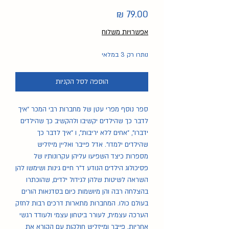
מחיר
אפשרויות משלוח
נותרו רק 3 במלאי
הוספה לסל הקניות
ספר נוסף מפרי עטן של מחברות רבי המכר "איך
לדבר כך שהילדים יקשיבו ולהקשיב כך שהילדים
ידברו", "אחים ללא יריבות", ו "איך לדבר כך
שהילדים ילמדו". אדל פייבר ואליין מייזליש
מספרות כיצד השפיעו עליהן עקרונותיו של
פסיכולוג הילדים הנודע ד"ר חיים גינות ושימשו להן
השראה לשיטות שלהן לגידול ילדים, שהוכתרו
בהצלחה רבה והן מיושמות כיום בסדנאות הורים
בעולם כולו. המחברות מתארות דרכים רבות לחזק
הערכה עצמית, לעורר ביטחון עצמי ולעודד רגשי
אחריות. פייבר ומייזליש חולקות עם הקורא את