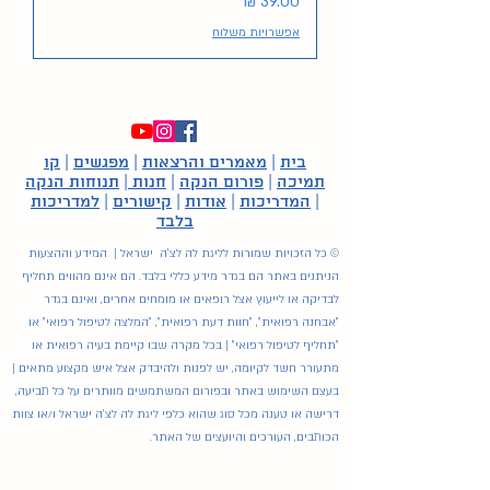
מחיר
אפשרויות משלוח
בית
|
מאמרים והרצאות
|
מפגשים
|
קו
תמיכה
|
פורום הנקה
|
חנות
|
תנוחות הנקה
|
המדריכות
|
אודות
|
קישורים
|
למדריכות
בלבד
© כל הזכויות שמורות לליגת לה לצ'ה ישראל | המידע וההצעות
הניתנים באתר הם בגדר מידע כללי בלבד. הם אינם מהווים תחליף
לבדיקה או לייעוץ אצל רופאים או מומחים אחרים, ואינם בגדר
"אבחנה רפואית", "חוות דעת רפואית", "המלצה לטיפול רפואי" או
"תחליף לטיפול רפואי" | בכל מקרה שבו קיימת בעיה רפואית או
מתעורר חשד לקיומה, יש לפנות ולהיבדק אצל איש מקצוע מתאים |
בעצם השימוש באתר ובפורום המשתמשים מוותרים על כל תביעה,
דרישה או טענה מכל סוג שהוא כלפי ליגת לה לצ'ה ישראל ו/או צוות
הכותבים, העורכים והיועצים של האתר.