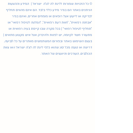
© כל הזכויות שמורות לליגת לה לצ'ה ישראל | המידע וההצעות
הניתנים באתר הם בגדר מידע כללי בלבד. הם אינם מהווים תחליף
לבדיקה או לייעוץ אצל רופאים או מומחים אחרים, ואינם בגדר
"אבחנה רפואית", "חוות דעת רפואית", "המלצה לטיפול רפואי" או
"תחליף לטיפול רפואי" | בכל מקרה שבו קיימת בעיה רפואית או
מתעורר חשד לקיומה, יש לפנות ולהיבדק אצל איש מקצוע מתאים |
בעצם השימוש באתר ובפורום המשתמשים מוותרים על כל תביעה,
דרישה או טענה מכל סוג שהוא כלפי ליגת לה לצ'ה ישראל ו/או צוות
הכותבים, העורכים והיועצים של האתר.