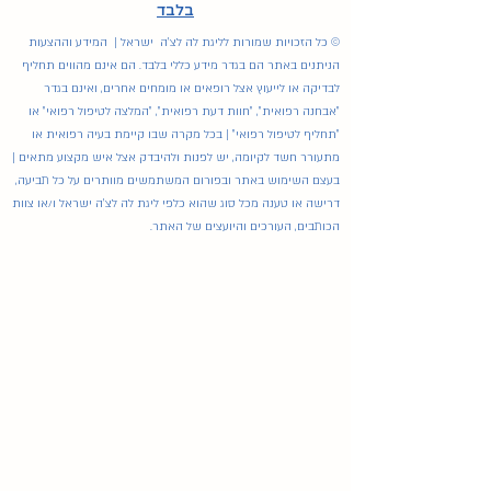
בלבד
© כל הזכויות שמורות לליגת לה לצ'ה ישראל | המידע וההצעות
הניתנים באתר הם בגדר מידע כללי בלבד. הם אינם מהווים תחליף
לבדיקה או לייעוץ אצל רופאים או מומחים אחרים, ואינם בגדר
"אבחנה רפואית", "חוות דעת רפואית", "המלצה לטיפול רפואי" או
"תחליף לטיפול רפואי" | בכל מקרה שבו קיימת בעיה רפואית או
מתעורר חשד לקיומה, יש לפנות ולהיבדק אצל איש מקצוע מתאים |
בעצם השימוש באתר ובפורום המשתמשים מוותרים על כל תביעה,
דרישה או טענה מכל סוג שהוא כלפי ליגת לה לצ'ה ישראל ו/או צוות
הכותבים, העורכים והיועצים של האתר.