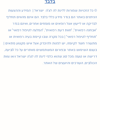
בלבד
© כל הזכויות שמורות לליגת לה לצ'ה ישראל | המידע וההצעות
הניתנים באתר הם בגדר מידע כללי בלבד. הם אינם מהווים תחליף
לבדיקה או לייעוץ אצל רופאים או מומחים אחרים, ואינם בגדר
"אבחנה רפואית", "חוות דעת רפואית", "המלצה לטיפול רפואי" או
"תחליף לטיפול רפואי" | בכל מקרה שבו קיימת בעיה רפואית או
מתעורר חשד לקיומה, יש לפנות ולהיבדק אצל איש מקצוע מתאים |
בעצם השימוש באתר ובפורום המשתמשים מוותרים על כל תביעה,
דרישה או טענה מכל סוג שהוא כלפי ליגת לה לצ'ה ישראל ו/או צוות
הכותבים, העורכים והיועצים של האתר.