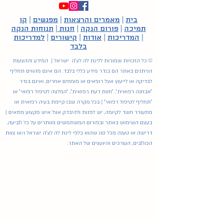
בית
|
מאמרים והרצאות
|
מפגשים
|
קו
תמיכה
|
פורום הנקה
|
חנות
|
תנוחות הנקה
|
המדריכות
|
אודות
|
קישורים
|
למדריכות
בלבד
© כל הזכויות שמורות לליגת לה לצ'ה ישראל | המידע וההצעות
הניתנים באתר הם בגדר מידע כללי בלבד. הם אינם מהווים תחליף
לבדיקה או לייעוץ אצל רופאים או מומחים אחרים, ואינם בגדר
"אבחנה רפואית", "חוות דעת רפואית", "המלצה לטיפול רפואי" או
"תחליף לטיפול רפואי" | בכל מקרה שבו קיימת בעיה רפואית או
מתעורר חשד לקיומה, יש לפנות ולהיבדק אצל איש מקצוע מתאים |
בעצם השימוש באתר ובפורום המשתמשים מוותרים על כל תביעה,
דרישה או טענה מכל סוג שהוא כלפי ליגת לה לצ'ה ישראל ו/או צוות
הכותבים, העורכים והיועצים של האתר.