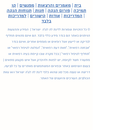
בית
|
מאמרים והרצאות
|
מפגשים
|
קו
תמיכה
|
פורום הנקה
|
חנות
|
תנוחות הנקה
|
המדריכות
|
אודות
|
קישורים
|
למדריכות
בלבד
© כל הזכויות שמורות לליגת לה לצ'ה ישראל | המידע וההצעות
הניתנים באתר הם בגדר מידע כללי בלבד. הם אינם מהווים תחליף
לבדיקה או לייעוץ אצל רופאים או מומחים אחרים, ואינם בגדר
"אבחנה רפואית", "חוות דעת רפואית", "המלצה לטיפול רפואי" או
"תחליף לטיפול רפואי" | בכל מקרה שבו קיימת בעיה רפואית או
מתעורר חשד לקיומה, יש לפנות ולהיבדק אצל איש מקצוע מתאים |
בעצם השימוש באתר ובפורום המשתמשים מוותרים על כל תביעה,
דרישה או טענה מכל סוג שהוא כלפי ליגת לה לצ'ה ישראל ו/או צוות
הכותבים, העורכים והיועצים של האתר.