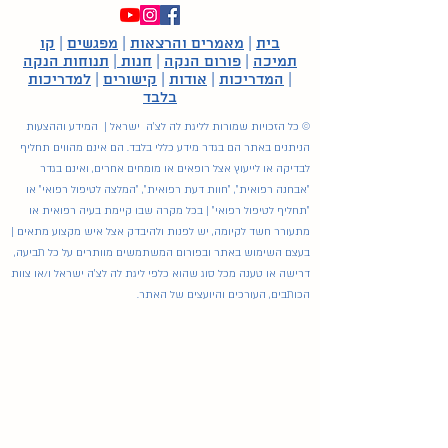
בית
|
מאמרים והרצאות
|
מפגשים
|
קו
תמיכה
|
פורום הנקה
|
חנות
|
תנוחות הנקה
|
המדריכות
|
אודות
|
קישורים
|
למדריכות
בלבד
© כל הזכויות שמורות לליגת לה לצ'ה ישראל | המידע וההצעות
הניתנים באתר הם בגדר מידע כללי בלבד. הם אינם מהווים תחליף
לבדיקה או לייעוץ אצל רופאים או מומחים אחרים, ואינם בגדר
"אבחנה רפואית", "חוות דעת רפואית", "המלצה לטיפול רפואי" או
"תחליף לטיפול רפואי" | בכל מקרה שבו קיימת בעיה רפואית או
מתעורר חשד לקיומה, יש לפנות ולהיבדק אצל איש מקצוע מתאים |
בעצם השימוש באתר ובפורום המשתמשים מוותרים על כל תביעה,
דרישה או טענה מכל סוג שהוא כלפי ליגת לה לצ'ה ישראל ו/או צוות
הכותבים, העורכים והיועצים של האתר.