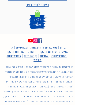
באתר לחצי כאן.
בית
|
מאמרים והרצאות
|
מפגשים
|
קו
תמיכה
|
פורום הנקה
|
חנות
|
תנוחות הנקה
|
המדריכות
|
אודות
|
קישורים
|
למדריכות
בלבד
© כל הזכויות שמורות לליגת לה לצ'ה ישראל | המידע וההצעות
הניתנים באתר הם בגדר מידע כללי בלבד. הם אינם מהווים תחליף
לבדיקה או לייעוץ אצל רופאים או מומחים אחרים, ואינם בגדר
"אבחנה רפואית", "חוות דעת רפואית", "המלצה לטיפול רפואי" או
"תחליף לטיפול רפואי" | בכל מקרה שבו קיימת בעיה רפואית או
מתעורר חשד לקיומה, יש לפנות ולהיבדק אצל איש מקצוע מתאים |
בעצם השימוש באתר ובפורום המשתמשים מוותרים על כל תביעה,
דרישה או טענה מכל סוג שהוא כלפי ליגת לה לצ'ה ישראל ו/או צוות