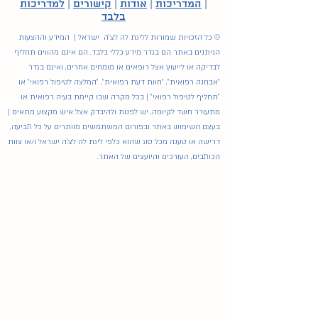
|
המדריכות
|
אודות
|
קישורים
|
למדריכות
בלבד
© כל הזכויות שמורות לליגת לה לצ'ה ישראל | המידע וההצעות
הניתנים באתר הם בגדר מידע כללי בלבד. הם אינם מהווים תחליף
לבדיקה או לייעוץ אצל רופאים או מומחים אחרים, ואינם בגדר
"אבחנה רפואית", "חוות דעת רפואית", "המלצה לטיפול רפואי" או
"תחליף לטיפול רפואי" | בכל מקרה שבו קיימת בעיה רפואית או
מתעורר חשד לקיומה, יש לפנות ולהיבדק אצל איש מקצוע מתאים |
בעצם השימוש באתר ובפורום המשתמשים מוותרים על כל תביעה,
דרישה או טענה מכל סוג שהוא כלפי ליגת לה לצ'ה ישראל ו/או צוות
הכותבים, העורכים והיועצים של האתר.