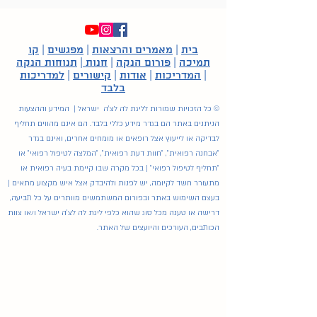
בית
|
מאמרים והרצאות
|
מפגשים
|
קו
תמיכה
|
פורום הנקה
|
חנות
|
תנוחות הנקה
|
המדריכות
|
אודות
|
קישורים
|
למדריכות
בלבד
© כל הזכויות שמורות לליגת לה לצ'ה ישראל | המידע וההצעות
הניתנים באתר הם בגדר מידע כללי בלבד. הם אינם מהווים תחליף
לבדיקה או לייעוץ אצל רופאים או מומחים אחרים, ואינם בגדר
"אבחנה רפואית", "חוות דעת רפואית", "המלצה לטיפול רפואי" או
"תחליף לטיפול רפואי" | בכל מקרה שבו קיימת בעיה רפואית או
מתעורר חשד לקיומה, יש לפנות ולהיבדק אצל איש מקצוע מתאים |
בעצם השימוש באתר ובפורום המשתמשים מוותרים על כל תביעה,
דרישה או טענה מכל סוג שהוא כלפי ליגת לה לצ'ה ישראל ו/או צוות
הכותבים, העורכים והיועצים של האתר.