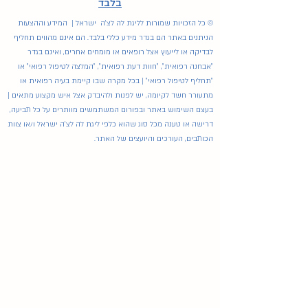
בלבד
© כל הזכויות שמורות לליגת לה לצ'ה ישראל | המידע וההצעות
הניתנים באתר הם בגדר מידע כללי בלבד. הם אינם מהווים תחליף
לבדיקה או לייעוץ אצל רופאים או מומחים אחרים, ואינם בגדר
"אבחנה רפואית", "חוות דעת רפואית", "המלצה לטיפול רפואי" או
"תחליף לטיפול רפואי" | בכל מקרה שבו קיימת בעיה רפואית או
מתעורר חשד לקיומה, יש לפנות ולהיבדק אצל איש מקצוע מתאים |
בעצם השימוש באתר ובפורום המשתמשים מוותרים על כל תביעה,
דרישה או טענה מכל סוג שהוא כלפי ליגת לה לצ'ה ישראל ו/או צוות
הכותבים, העורכים והיועצים של האתר.