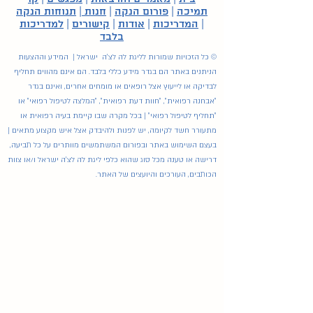
תמיכה
|
פורום הנקה
|
חנות
|
תנוחות הנקה
|
המדריכות
|
אודות
|
קישורים
|
למדריכות
בלבד
© כל הזכויות שמורות לליגת לה לצ'ה ישראל | המידע וההצעות
הניתנים באתר הם בגדר מידע כללי בלבד. הם אינם מהווים תחליף
לבדיקה או לייעוץ אצל רופאים או מומחים אחרים, ואינם בגדר
"אבחנה רפואית", "חוות דעת רפואית", "המלצה לטיפול רפואי" או
"תחליף לטיפול רפואי" | בכל מקרה שבו קיימת בעיה רפואית או
מתעורר חשד לקיומה, יש לפנות ולהיבדק אצל איש מקצוע מתאים |
בעצם השימוש באתר ובפורום המשתמשים מוותרים על כל תביעה,
דרישה או טענה מכל סוג שהוא כלפי ליגת לה לצ'ה ישראל ו/או צוות
הכותבים, העורכים והיועצים של האתר.