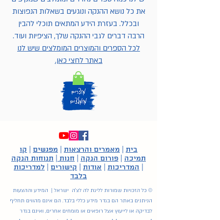
את כל נושא ההנקה ונוגעים בשאלות הנפוצות
ובכלל. בעזרת הידע המתאים תוכלי להבין
הרבה דברים לגבי ההנקה שלך, הציפיות ועוד.
לכל הספרים והמוצרים המומלצים שיש לנו
באתר לחצי כאן.
בית
|
מאמרים והרצאות
|
מפגשים
|
קו
תמיכה
|
פורום הנקה
|
חנות
|
תנוחות הנקה
|
המדריכות
|
אודות
|
קישורים
|
למדריכות
בלבד
© כל הזכויות שמורות לליגת לה לצ'ה ישראל | המידע וההצעות
הניתנים באתר הם בגדר מידע כללי בלבד. הם אינם מהווים תחליף
לבדיקה או לייעוץ אצל רופאים או מומחים אחרים, ואינם בגדר