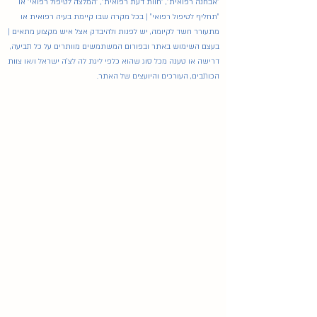
"אבחנה רפואית", "חוות דעת רפואית", "המלצה לטיפול רפואי" או
"תחליף לטיפול רפואי" | בכל מקרה שבו קיימת בעיה רפואית או
מתעורר חשד לקיומה, יש לפנות ולהיבדק אצל איש מקצוע מתאים |
בעצם השימוש באתר ובפורום המשתמשים מוותרים על כל תביעה,
דרישה או טענה מכל סוג שהוא כלפי ליגת לה לצ'ה ישראל ו/או צוות
הכותבים, העורכים והיועצים של האתר.