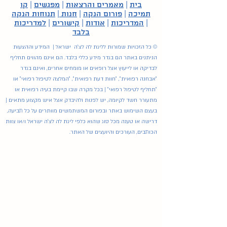
בית
|
מאמרים והרצאות
|
מפגשים
|
קו
תמיכה
|
פורום הנקה
|
חנות
|
תנוחות הנקה
|
המדריכות
|
אודות
|
קישורים
|
למדריכות
בלבד
© כל הזכויות שמורות לליגת לה לצ'ה ישראל | המידע וההצעות
הניתנים באתר הם בגדר מידע כללי בלבד. הם אינם מהווים תחליף
לבדיקה או לייעוץ אצל רופאים או מומחים אחרים, ואינם בגדר
"אבחנה רפואית", "חוות דעת רפואית", "המלצה לטיפול רפואי" או
"תחליף לטיפול רפואי" | בכל מקרה שבו קיימת בעיה רפואית או
מתעורר חשד לקיומה, יש לפנות ולהיבדק אצל איש מקצוע מתאים |
בעצם השימוש באתר ובפורום המשתמשים מוותרים על כל תביעה,
דרישה או טענה מכל סוג שהוא כלפי ליגת לה לצ'ה ישראל ו/או צוות
הכותבים, העורכים והיועצים של האתר.