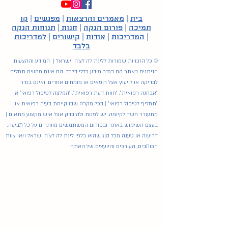
בית
|
מאמרים והרצאות
|
מפגשים
|
קו
תמיכה
|
פורום הנקה
|
חנות
|
תנוחות הנקה
|
המדריכות
|
אודות
|
קישורים
|
למדריכות
בלבד
© כל הזכויות שמורות לליגת לה לצ'ה ישראל | המידע וההצעות
הניתנים באתר הם בגדר מידע כללי בלבד. הם אינם מהווים תחליף
לבדיקה או לייעוץ אצל רופאים או מומחים אחרים, ואינם בגדר
"אבחנה רפואית", "חוות דעת רפואית", "המלצה לטיפול רפואי" או
"תחליף לטיפול רפואי" | בכל מקרה שבו קיימת בעיה רפואית או
מתעורר חשד לקיומה, יש לפנות ולהיבדק אצל איש מקצוע מתאים |
בעצם השימוש באתר ובפורום המשתמשים מוותרים על כל תביעה,
דרישה או טענה מכל סוג שהוא כלפי ליגת לה לצ'ה ישראל ו/או צוות
הכותבים, העורכים והיועצים של האתר.