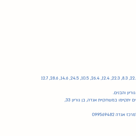
וריון והבנים.
תקיימו במשחקיית אגדה, בן גוריון 33,
גדה 099569482