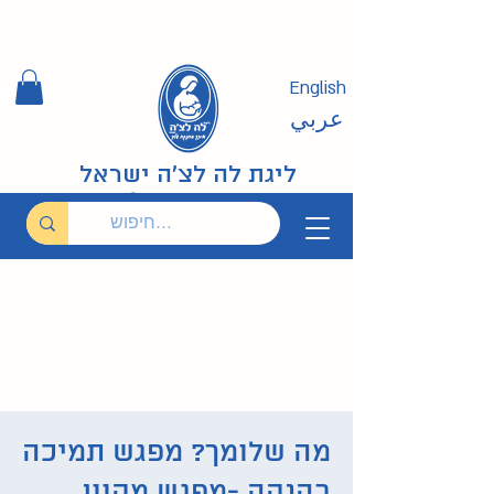
English
عربي
ליגת לה לצ'ה ישראל
מה שלומך? מפגש תמיכה
בהנקה -מפגש מקוון