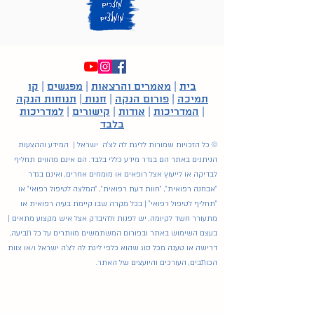
בית
|
מאמרים והרצאות
|
מפגשים
|
קו
תמיכה
|
פורום הנקה
|
חנות
|
תנוחות הנקה
|
המדריכות
|
אודות
|
קישורים
|
למדריכות
בלבד
© כל הזכויות שמורות לליגת לה לצ'ה ישראל | המידע וההצעות
הניתנים באתר הם בגדר מידע כללי בלבד. הם אינם מהווים תחליף
לבדיקה או לייעוץ אצל רופאים או מומחים אחרים, ואינם בגדר
"אבחנה רפואית", "חוות דעת רפואית", "המלצה לטיפול רפואי" או
"תחליף לטיפול רפואי" | בכל מקרה שבו קיימת בעיה רפואית או
מתעורר חשד לקיומה, יש לפנות ולהיבדק אצל איש מקצוע מתאים |
בעצם השימוש באתר ובפורום המשתמשים מוותרים על כל תביעה,
דרישה או טענה מכל סוג שהוא כלפי ליגת לה לצ'ה ישראל ו/או צוות
הכותבים, העורכים והיועצים של האתר.