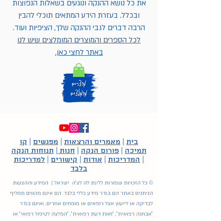
את כל נושא ההנקה ונוגעים בשאלות הנפוצות
ובכלל. בעזרת הידע המתאים תוכלי להבין
הרבה דברים לגבי ההנקה שלך, הציפיות ועוד.
לכל הספרים והמוצרים המומלצים שיש לנו
באתר לחצי כאן.
בית
|
מאמרים והרצאות
|
מפגשים
|
קו
תמיכה
|
פורום הנקה
|
חנות
|
תנוחות הנקה
|
המדריכות
|
אודות
|
קישורים
|
למדריכות
בלבד
© כל הזכויות שמורות לליגת לה לצ'ה ישראל | המידע וההצעות
הניתנים באתר הם בגדר מידע כללי בלבד. הם אינם מהווים תחליף
לבדיקה או לייעוץ אצל רופאים או מומחים אחרים, ואינם בגדר
"אבחנה רפואית", "חוות דעת רפואית", "המלצה לטיפול רפואי" או