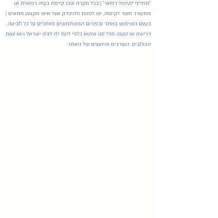
"תחליף לטיפול רפואי" | בכל מקרה שבו קיימת בעיה רפואית או
מתעורר חשד לקיומה, יש לפנות ולהיבדק אצל איש מקצוע מתאים |
בעצם השימוש באתר ובפורום המשתמשים מוותרים על כל תביעה,
דרישה או טענה מכל סוג שהוא כלפי ליגת לה לצ'ה ישראל ו/או צוות
הכותבים, העורכים והיועצים של האתר.