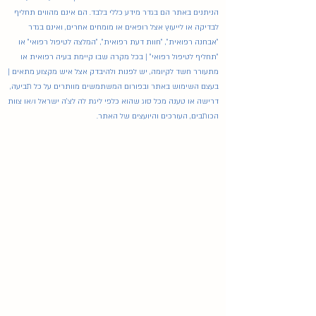
הניתנים באתר הם בגדר מידע כללי בלבד. הם אינם מהווים תחליף
לבדיקה או לייעוץ אצל רופאים או מומחים אחרים, ואינם בגדר
"אבחנה רפואית", "חוות דעת רפואית", "המלצה לטיפול רפואי" או
"תחליף לטיפול רפואי" | בכל מקרה שבו קיימת בעיה רפואית או
מתעורר חשד לקיומה, יש לפנות ולהיבדק אצל איש מקצוע מתאים |
בעצם השימוש באתר ובפורום המשתמשים מוותרים על כל תביעה,
דרישה או טענה מכל סוג שהוא כלפי ליגת לה לצ'ה ישראל ו/או צוות
הכותבים, העורכים והיועצים של האתר.