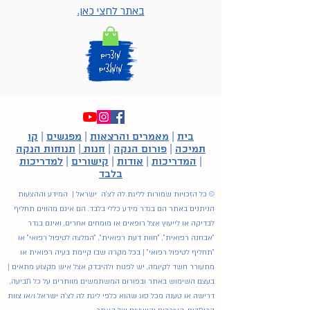
באתר לחצי כאן.
בית
|
מאמרים והרצאות
|
מפגשים
|
קו
תמיכה
|
פורום הנקה
|
חנות
|
תנוחות הנקה
|
המדריכות
|
אודות
|
קישורים
|
למדריכות
בלבד
© כל הזכויות שמורות לליגת לה לצ'ה ישראל | המידע וההצעות
הניתנים באתר הם בגדר מידע כללי בלבד. הם אינם מהווים תחליף
לבדיקה או לייעוץ אצל רופאים או מומחים אחרים, ואינם בגדר
"אבחנה רפואית", "חוות דעת רפואית", "המלצה לטיפול רפואי" או
"תחליף לטיפול רפואי" | בכל מקרה שבו קיימת בעיה רפואית או
מתעורר חשד לקיומה, יש לפנות ולהיבדק אצל איש מקצוע מתאים |
בעצם השימוש באתר ובפורום המשתמשים מוותרים על כל תביעה,
דרישה או טענה מכל סוג שהוא כלפי ליגת לה לצ'ה ישראל ו/או צוות