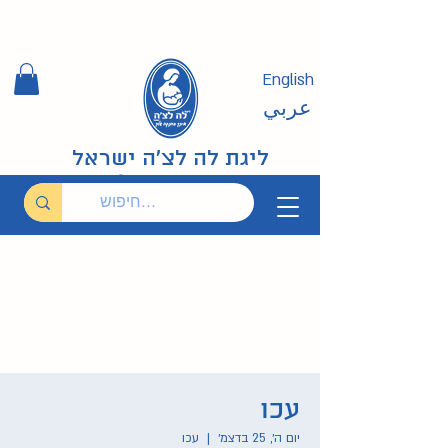
English
عربي
ליגת לה לצ'ה ישראל
עכו
יום ה׳, 25 בדצמ׳
  |  
עכו