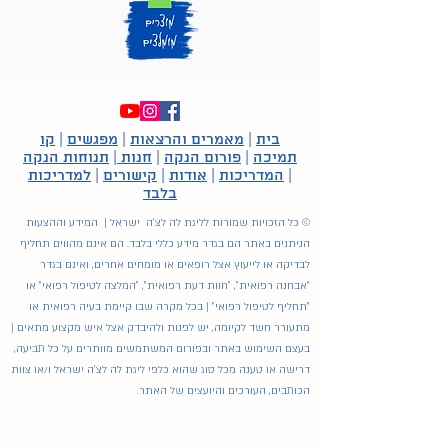
בית
|
מאמרים והרצאות
|
מפגשים
|
קו
תמיכה
|
פורום הנקה
|
חנות
|
תנוחות הנקה
|
המדריכות
|
אודות
|
קישורים
|
למדריכות
בלבד
© כל הזכויות שמורות לליגת לה לצ'ה ישראל | המידע וההצעות
הניתנים באתר הם בגדר מידע כללי בלבד. הם אינם מהווים תחליף
לבדיקה או לייעוץ אצל רופאים או מומחים אחרים, ואינם בגדר
"אבחנה רפואית", "חוות דעת רפואית", "המלצה לטיפול רפואי" או
"תחליף לטיפול רפואי" | בכל מקרה שבו קיימת בעיה רפואית או
מתעורר חשד לקיומה, יש לפנות ולהיבדק אצל איש מקצוע מתאים |
בעצם השימוש באתר ובפורום המשתמשים מוותרים על כל תביעה,
דרישה או טענה מכל סוג שהוא כלפי ליגת לה לצ'ה ישראל ו/או צוות
הכותבים, העורכים והיועצים של האתר.