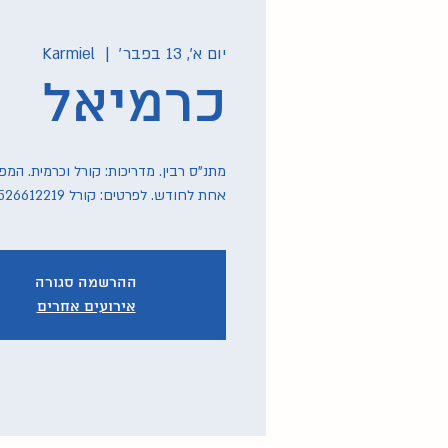
יום א׳, 13 בפבר׳
  |  
Karmiel
כרמיאל
מתנ"ס רבין. מדריכות: קורל וכרמית. המ
אחת לחודש. לפרטים: קורל 0526612219, כרמית 0527710019
ההרשמה סגורה
אירועים אחרים