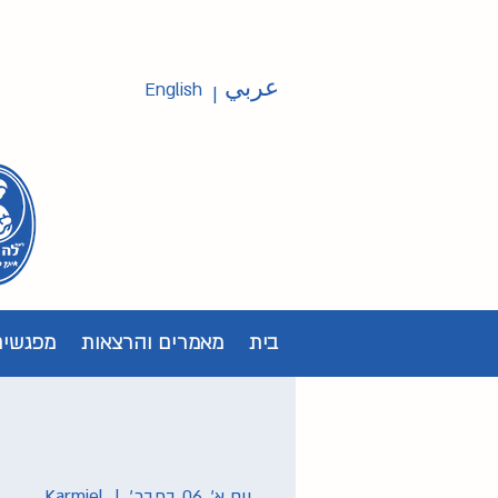
عربي
English
|
בית
מאמרים והרצאות
מפגשים
יום א׳, 06 בפבר׳
  |  
Karmiel