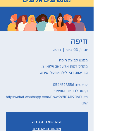
חיפה
יום ד׳, 03 ביוני
  |  
חיפה
קישור לקבוצת הווצאפ:
https://chat.whatsapp.com/Dpwt2x7IGAD9OvEUjtn
Oy7
ההרשמה סגורה
מפגשים אחרים