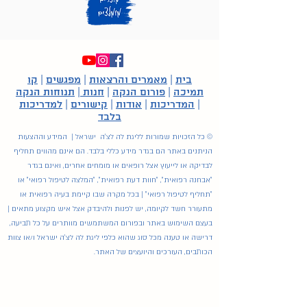
בית
|
מאמרים והרצאות
|
מפגשים
|
קו
תמיכה
|
פורום הנקה
|
חנות
|
תנוחות הנקה
|
המדריכות
|
אודות
|
קישורים
|
למדריכות
בלבד
© כל הזכויות שמורות לליגת לה לצ'ה ישראל | המידע וההצעות
הניתנים באתר הם בגדר מידע כללי בלבד. הם אינם מהווים תחליף
לבדיקה או לייעוץ אצל רופאים או מומחים אחרים, ואינם בגדר
"אבחנה רפואית", "חוות דעת רפואית", "המלצה לטיפול רפואי" או
"תחליף לטיפול רפואי" | בכל מקרה שבו קיימת בעיה רפואית או
מתעורר חשד לקיומה, יש לפנות ולהיבדק אצל איש מקצוע מתאים |
בעצם השימוש באתר ובפורום המשתמשים מוותרים על כל תביעה,
דרישה או טענה מכל סוג שהוא כלפי ליגת לה לצ'ה ישראל ו/או צוות
הכותבים, העורכים והיועצים של האתר.