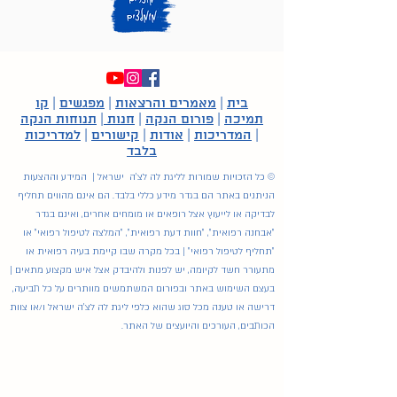
בית
|
מאמרים והרצאות
|
מפגשים
|
קו
תמיכה
|
פורום הנקה
|
חנות
|
תנוחות הנקה
|
המדריכות
|
אודות
|
קישורים
|
למדריכות
בלבד
© כל הזכויות שמורות לליגת לה לצ'ה ישראל | המידע וההצעות
הניתנים באתר הם בגדר מידע כללי בלבד. הם אינם מהווים תחליף
לבדיקה או לייעוץ אצל רופאים או מומחים אחרים, ואינם בגדר
"אבחנה רפואית", "חוות דעת רפואית", "המלצה לטיפול רפואי" או
"תחליף לטיפול רפואי" | בכל מקרה שבו קיימת בעיה רפואית או
מתעורר חשד לקיומה, יש לפנות ולהיבדק אצל איש מקצוע מתאים |
בעצם השימוש באתר ובפורום המשתמשים מוותרים על כל תביעה,
דרישה או טענה מכל סוג שהוא כלפי ליגת לה לצ'ה ישראל ו/או צוות
הכותבים, העורכים והיועצים של האתר.