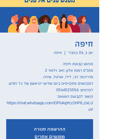
חיפה
יום ג׳, 04 בפבר׳
  |  
חיפה
קישור לקבוצת הווצאפ:
https://chat.whatsapp.com/EIPhAipYcz2HPtLzJxLU
uV
ההרשמה סגורה
מפגשים אחרים