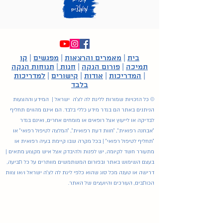
בית
|
מאמרים והרצאות
|
מפגשים
|
קו
תמיכה
|
פורום הנקה
|
חנות
|
תנוחות הנקה
|
המדריכות
|
אודות
|
קישורים
|
למדריכות
בלבד
© כל הזכויות שמורות לליגת לה לצ'ה ישראל | המידע וההצעות
הניתנים באתר הם בגדר מידע כללי בלבד. הם אינם מהווים תחליף
לבדיקה או לייעוץ אצל רופאים או מומחים אחרים, ואינם בגדר
"אבחנה רפואית", "חוות דעת רפואית", "המלצה לטיפול רפואי" או
"תחליף לטיפול רפואי" | בכל מקרה שבו קיימת בעיה רפואית או
מתעורר חשד לקיומה, יש לפנות ולהיבדק אצל איש מקצוע מתאים |
בעצם השימוש באתר ובפורום המשתמשים מוותרים על כל תביעה,
דרישה או טענה מכל סוג שהוא כלפי ליגת לה לצ'ה ישראל ו/או צוות
הכותבים, העורכים והיועצים של האתר.