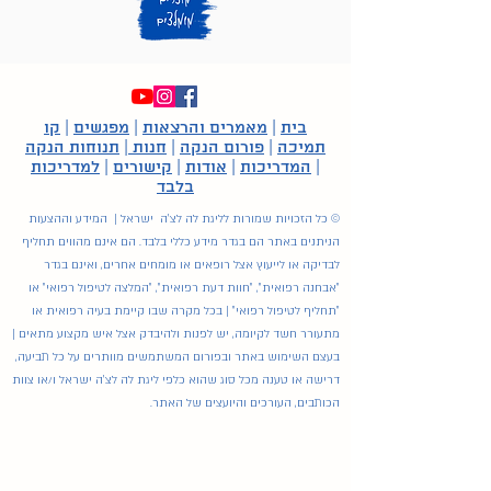
בית
|
מאמרים והרצאות
|
מפגשים
|
קו
תמיכה
|
פורום הנקה
|
חנות
|
תנוחות הנקה
|
המדריכות
|
אודות
|
קישורים
|
למדריכות
בלבד
© כל הזכויות שמורות לליגת לה לצ'ה ישראל | המידע וההצעות
הניתנים באתר הם בגדר מידע כללי בלבד. הם אינם מהווים תחליף
לבדיקה או לייעוץ אצל רופאים או מומחים אחרים, ואינם בגדר
"אבחנה רפואית", "חוות דעת רפואית", "המלצה לטיפול רפואי" או
"תחליף לטיפול רפואי" | בכל מקרה שבו קיימת בעיה רפואית או
מתעורר חשד לקיומה, יש לפנות ולהיבדק אצל איש מקצוע מתאים |
בעצם השימוש באתר ובפורום המשתמשים מוותרים על כל תביעה,
דרישה או טענה מכל סוג שהוא כלפי ליגת לה לצ'ה ישראל ו/או צוות
הכותבים, העורכים והיועצים של האתר.