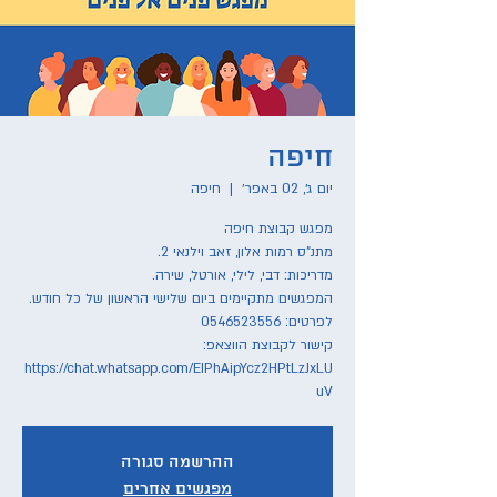
חיפה
יום ג׳, 02 באפר׳
  |  
חיפה
קישור לקבוצת הווצאפ:
https://chat.whatsapp.com/EIPhAipYcz2HPtLzJxLU
uV
ההרשמה סגורה
מפגשים אחרים