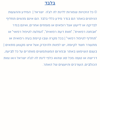
בלבד
© כל הזכויות שמורות לליגת לה לצ'ה ישראל | המידע וההצעות
הניתנים באתר הם בגדר מידע כללי בלבד. הם אינם מהווים תחליף
לבדיקה או לייעוץ אצל רופאים או מומחים אחרים, ואינם בגדר
"אבחנה רפואית", "חוות דעת רפואית", "המלצה לטיפול רפואי" או
"תחליף לטיפול רפואי" | בכל מקרה שבו קיימת בעיה רפואית או
מתעורר חשד לקיומה, יש לפנות ולהיבדק אצל איש מקצוע מתאים |
בעצם השימוש באתר ובפורום המשתמשים מוותרים על כל תביעה,
דרישה או טענה מכל סוג שהוא כלפי ליגת לה לצ'ה ישראל ו/או צוות
הכותבים, העורכים והיועצים של האתר.