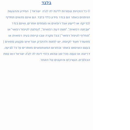
בלבד
© כל הזכויות שמורות לליגת לה לצ'ה ישראל | המידע וההצעות
הניתנים באתר הם בגדר מידע כללי בלבד. הם אינם מהווים תחליף
לבדיקה או לייעוץ אצל רופאים או מומחים אחרים, ואינם בגדר
"אבחנה רפואית", "חוות דעת רפואית", "המלצה לטיפול רפואי" או
"תחליף לטיפול רפואי" | בכל מקרה שבו קיימת בעיה רפואית או
מתעורר חשד לקיומה, יש לפנות ולהיבדק אצל איש מקצוע מתאים |
בעצם השימוש באתר ובפורום המשתמשים מוותרים על כל תביעה,
דרישה או טענה מכל סוג שהוא כלפי ליגת לה לצ'ה ישראל ו/או צוות
הכותבים, העורכים והיועצים של האתר.