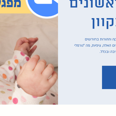
אשונים
וון
קה וההורות בחודשים
האלה, ציפיות, מה "נורמלי
בה ובכלל.