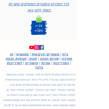
לכל הספרים והמוצרים המומלצים שיש לנו
באתר לחצי כאן.
בית
|
מאמרים והרצאות
|
מפגשים
|
קו
תמיכה
|
פורום הנקה
|
חנות
|
תנוחות הנקה
|
המדריכות
|
אודות
|
קישורים
|
למדריכות
בלבד
© כל הזכויות שמורות לליגת לה לצ'ה ישראל | המידע וההצעות
הניתנים באתר הם בגדר מידע כללי בלבד. הם אינם מהווים תחליף
לבדיקה או לייעוץ אצל רופאים או מומחים אחרים, ואינם בגדר
"אבחנה רפואית", "חוות דעת רפואית", "המלצה לטיפול רפואי" או
"תחליף לטיפול רפואי" | בכל מקרה שבו קיימת בעיה רפואית או
מתעורר חשד לקיומה, יש לפנות ולהיבדק אצל איש מקצוע מתאים |
בעצם השימוש באתר ובפורום המשתמשים מוותרים על כל תביעה,