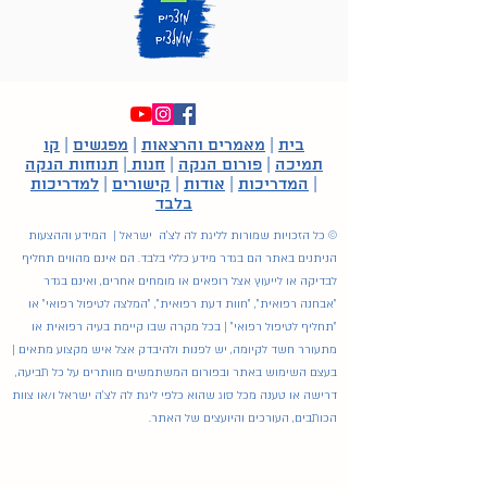
בית
|
מאמרים והרצאות
|
מפגשים
|
קו
תמיכה
|
פורום הנקה
|
חנות
|
תנוחות הנקה
|
המדריכות
|
אודות
|
קישורים
|
למדריכות
בלבד
© כל הזכויות שמורות לליגת לה לצ'ה ישראל | המידע וההצעות
הניתנים באתר הם בגדר מידע כללי בלבד. הם אינם מהווים תחליף
לבדיקה או לייעוץ אצל רופאים או מומחים אחרים, ואינם בגדר
"אבחנה רפואית", "חוות דעת רפואית", "המלצה לטיפול רפואי" או
"תחליף לטיפול רפואי" | בכל מקרה שבו קיימת בעיה רפואית או
מתעורר חשד לקיומה, יש לפנות ולהיבדק אצל איש מקצוע מתאים |
בעצם השימוש באתר ובפורום המשתמשים מוותרים על כל תביעה,
דרישה או טענה מכל סוג שהוא כלפי ליגת לה לצ'ה ישראל ו/או צוות
הכותבים, העורכים והיועצים של האתר.