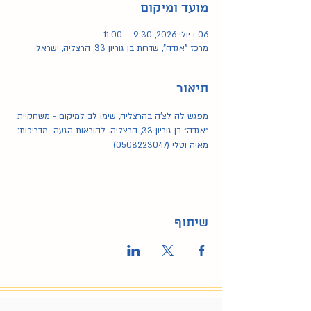
מועד ומיקום
06 ביולי 2026, 9:30 – 11:00
מרכז "אגדה", שדרות בן גוריון 33, הרצליה, ישראל
תיאור
מפגש לה לצ'ה בהרצליה, שימו לב למיקום - משחקיית 
״אגדה״ בן גוריון 33, הרצליה. להוראות הגעה  מדריכות: 
מאיה וטלי (0508223047)
שיתוף