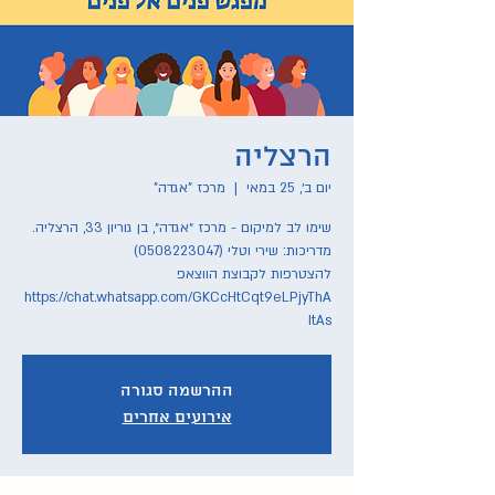
הרצליה
יום ב׳, 25 במאי
  |  
מרכז "אגדה"
להצטרפות לקבוצת הווצאפ
https://chat.whatsapp.com/GKCcHtCqt9eLPjyThA
ItAs
ההרשמה סגורה
אירועים אחרים