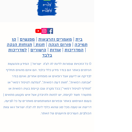
בית
|
מאמרים והרצאות
|
מפגשים
|
קו
תמיכה
|
פורום הנקה
|
חנות
|
תנוחות הנקה
|
המדריכות
|
אודות
|
קישורים
|
למדריכות
בלבד
© כל הזכויות שמורות לליגת לה לצ'ה ישראל | המידע וההצעות
הניתנים באתר הם בגדר מידע כללי בלבד. הם אינם מהווים תחליף
לבדיקה או לייעוץ אצל רופאים או מומחים אחרים, ואינם בגדר
"אבחנה רפואית", "חוות דעת רפואית", "המלצה לטיפול רפואי" או
"תחליף לטיפול רפואי" | בכל מקרה שבו קיימת בעיה רפואית או
מתעורר חשד לקיומה, יש לפנות ולהיבדק אצל איש מקצוע מתאים |
בעצם השימוש באתר ובפורום המשתמשים מוותרים על כל תביעה,
דרישה או טענה מכל סוג שהוא כלפי ליגת לה לצ'ה ישראל ו/או צוות
הכותבים, העורכים והיועצים של האתר.