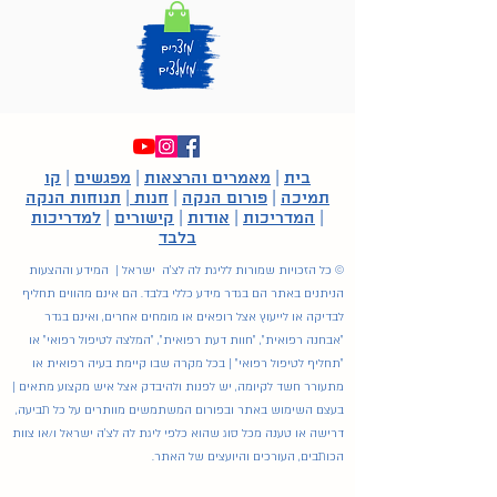
בית
|
מאמרים והרצאות
|
מפגשים
|
קו
תמיכה
|
פורום הנקה
|
חנות
|
תנוחות הנקה
|
המדריכות
|
אודות
|
קישורים
|
למדריכות
בלבד
© כל הזכויות שמורות לליגת לה לצ'ה ישראל | המידע וההצעות
הניתנים באתר הם בגדר מידע כללי בלבד. הם אינם מהווים תחליף
לבדיקה או לייעוץ אצל רופאים או מומחים אחרים, ואינם בגדר
"אבחנה רפואית", "חוות דעת רפואית", "המלצה לטיפול רפואי" או
"תחליף לטיפול רפואי" | בכל מקרה שבו קיימת בעיה רפואית או
מתעורר חשד לקיומה, יש לפנות ולהיבדק אצל איש מקצוע מתאים |
בעצם השימוש באתר ובפורום המשתמשים מוותרים על כל תביעה,
דרישה או טענה מכל סוג שהוא כלפי ליגת לה לצ'ה ישראל ו/או צוות
הכותבים, העורכים והיועצים של האתר.