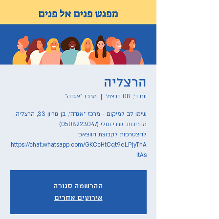
הרצליה
יום ב׳, 08 בדצמ׳
  |  
מרכז "אגדה"
להצטרפות לקבוצת הווצאפ
https://chat.whatsapp.com/GKCcHtCqt9eLPjyThA
ItAs
ההרשמה סגורה
אירועים אחרים