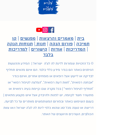
בית
|
מאמרים והרצאות
|
מפגשים
|
קו
תמיכה
|
פורום הנקה
|
חנות
|
תנוחות הנקה
|
המדריכות
|
אודות
|
קישורים
|
למדריכות
בלבד
© כל הזכויות שמורות לליגת לה לצ'ה ישראל | המידע וההצעות
הניתנים באתר הם בגדר מידע כללי בלבד. הם אינם מהווים תחליף
לבדיקה או לייעוץ אצל רופאים או מומחים אחרים, ואינם בגדר
"אבחנה רפואית", "חוות דעת רפואית", "המלצה לטיפול רפואי" או
"תחליף לטיפול רפואי" | בכל מקרה שבו קיימת בעיה רפואית או
מתעורר חשד לקיומה, יש לפנות ולהיבדק אצל איש מקצוע מתאים |
בעצם השימוש באתר ובפורום המשתמשים מוותרים על כל תביעה,
דרישה או טענה מכל סוג שהוא כלפי ליגת לה לצ'ה ישראל ו/או צוות
הכותבים, העורכים והיועצים של האתר.