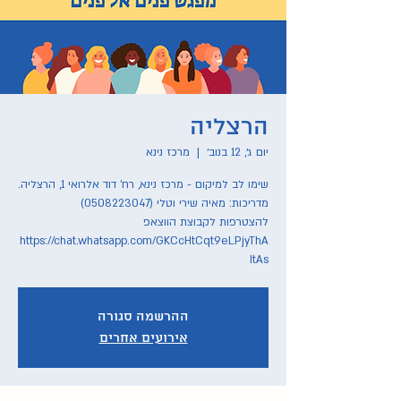
הרצליה
יום ג׳, 12 בנוב׳
  |  
מרכז נינא
להצטרפות לקבוצת הווצאפ
https://chat.whatsapp.com/GKCcHtCqt9eLPjyThA
ItAs
ההרשמה סגורה
אירועים אחרים