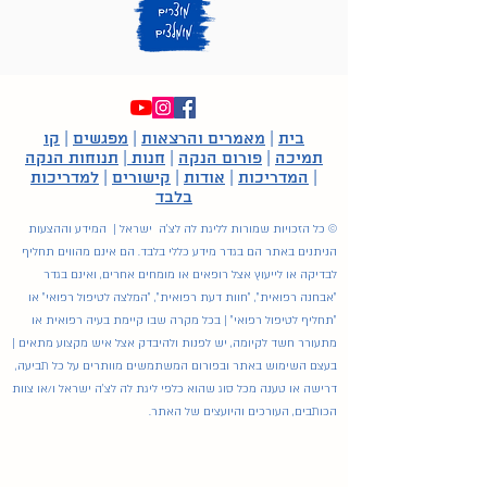
בית
|
מאמרים והרצאות
|
מפגשים
|
קו
תמיכה
|
פורום הנקה
|
חנות
|
תנוחות הנקה
|
המדריכות
|
אודות
|
קישורים
|
למדריכות
בלבד
© כל הזכויות שמורות לליגת לה לצ'ה ישראל | המידע וההצעות
הניתנים באתר הם בגדר מידע כללי בלבד. הם אינם מהווים תחליף
לבדיקה או לייעוץ אצל רופאים או מומחים אחרים, ואינם בגדר
"אבחנה רפואית", "חוות דעת רפואית", "המלצה לטיפול רפואי" או
"תחליף לטיפול רפואי" | בכל מקרה שבו קיימת בעיה רפואית או
מתעורר חשד לקיומה, יש לפנות ולהיבדק אצל איש מקצוע מתאים |
בעצם השימוש באתר ובפורום המשתמשים מוותרים על כל תביעה,
דרישה או טענה מכל סוג שהוא כלפי ליגת לה לצ'ה ישראל ו/או צוות
הכותבים, העורכים והיועצים של האתר.