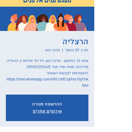
הרצליה
יום ג׳, 29 באוק׳
  |  
מרכז נינא
להצטרפות לקבוצת הווצאפ
https://chat.whatsapp.com/GKCcHtCqt9eLPjyThA
ItAs
ההרשמה סגורה
אירועים אחרים