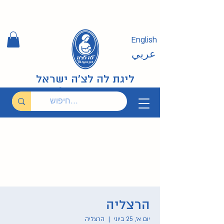
English
عربي
ליגת לה לצ'ה ישראל
הרצליה
יום א׳, 25 ביוני
  |  
הרצליה