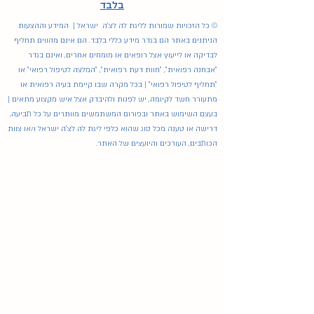
בלבד
© כל הזכויות שמורות לליגת לה לצ'ה ישראל | המידע וההצעות
הניתנים באתר הם בגדר מידע כללי בלבד. הם אינם מהווים תחליף
לבדיקה או לייעוץ אצל רופאים או מומחים אחרים, ואינם בגדר
"אבחנה רפואית", "חוות דעת רפואית", "המלצה לטיפול רפואי" או
"תחליף לטיפול רפואי" | בכל מקרה שבו קיימת בעיה רפואית או
מתעורר חשד לקיומה, יש לפנות ולהיבדק אצל איש מקצוע מתאים |
בעצם השימוש באתר ובפורום המשתמשים מוותרים על כל תביעה,
דרישה או טענה מכל סוג שהוא כלפי ליגת לה לצ'ה ישראל ו/או צוות
הכותבים, העורכים והיועצים של האתר.