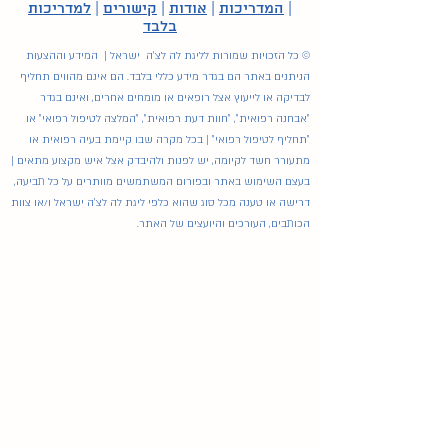
|
המדריכות
|
אודות
|
קישורים
|
למדריכות
בלבד
© כל הזכויות שמורות לליגת לה לצ'ה ישראל | המידע וההצעות
הניתנים באתר הם בגדר מידע כללי בלבד. הם אינם מהווים תחליף
לבדיקה או לייעוץ אצל רופאים או מומחים אחרים, ואינם בגדר
"אבחנה רפואית", "חוות דעת רפואית", "המלצה לטיפול רפואי" או
"תחליף לטיפול רפואי" | בכל מקרה שבו קיימת בעיה רפואית או
מתעורר חשד לקיומה, יש לפנות ולהיבדק אצל איש מקצוע מתאים |
בעצם השימוש באתר ובפורום המשתמשים מוותרים על כל תביעה,
דרישה או טענה מכל סוג שהוא כלפי ליגת לה לצ'ה ישראל ו/או צוות
הכותבים, העורכים והיועצים של האתר.