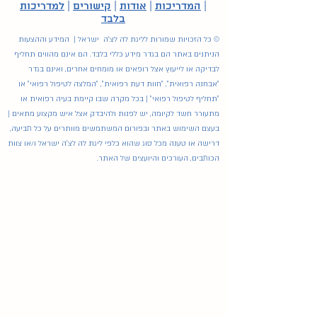
|
המדריכות
|
אודות
|
קישורים
|
למדריכות
בלבד
© כל הזכויות שמורות לליגת לה לצ'ה ישראל | המידע וההצעות
הניתנים באתר הם בגדר מידע כללי בלבד. הם אינם מהווים תחליף
לבדיקה או לייעוץ אצל רופאים או מומחים אחרים, ואינם בגדר
"אבחנה רפואית", "חוות דעת רפואית", "המלצה לטיפול רפואי" או
"תחליף לטיפול רפואי" | בכל מקרה שבו קיימת בעיה רפואית או
מתעורר חשד לקיומה, יש לפנות ולהיבדק אצל איש מקצוע מתאים |
בעצם השימוש באתר ובפורום המשתמשים מוותרים על כל תביעה,
דרישה או טענה מכל סוג שהוא כלפי ליגת לה לצ'ה ישראל ו/או צוות
הכותבים, העורכים והיועצים של האתר.