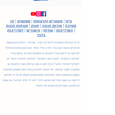
בית
|
מאמרים והרצאות
|
מפגשים
|
קו
תמיכה
|
פורום הנקה
|
חנות
|
תנוחות הנקה
|
המדריכות
|
אודות
|
קישורים
|
למדריכות
בלבד
© כל הזכויות שמורות לליגת לה לצ'ה ישראל | המידע וההצעות
הניתנים באתר הם בגדר מידע כללי בלבד. הם אינם מהווים תחליף
לבדיקה או לייעוץ אצל רופאים או מומחים אחרים, ואינם בגדר
"אבחנה רפואית", "חוות דעת רפואית", "המלצה לטיפול רפואי" או
"תחליף לטיפול רפואי" | בכל מקרה שבו קיימת בעיה רפואית או
מתעורר חשד לקיומה, יש לפנות ולהיבדק אצל איש מקצוע מתאים |
בעצם השימוש באתר ובפורום המשתמשים מוותרים על כל תביעה,
דרישה או טענה מכל סוג שהוא כלפי ליגת לה לצ'ה ישראל ו/או צוות
הכותבים, העורכים והיועצים של האתר.