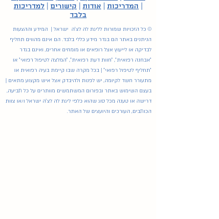
|
המדריכות
|
אודות
|
קישורים
|
למדריכות
בלבד
© כל הזכויות שמורות לליגת לה לצ'ה ישראל | המידע וההצעות
הניתנים באתר הם בגדר מידע כללי בלבד. הם אינם מהווים תחליף
לבדיקה או לייעוץ אצל רופאים או מומחים אחרים, ואינם בגדר
"אבחנה רפואית", "חוות דעת רפואית", "המלצה לטיפול רפואי" או
"תחליף לטיפול רפואי" | בכל מקרה שבו קיימת בעיה רפואית או
מתעורר חשד לקיומה, יש לפנות ולהיבדק אצל איש מקצוע מתאים |
בעצם השימוש באתר ובפורום המשתמשים מוותרים על כל תביעה,
דרישה או טענה מכל סוג שהוא כלפי ליגת לה לצ'ה ישראל ו/או צוות
הכותבים, העורכים והיועצים של האתר.