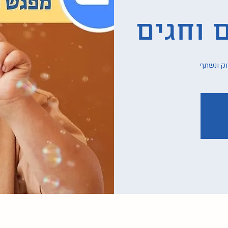
 וחגים
וק ונשתף