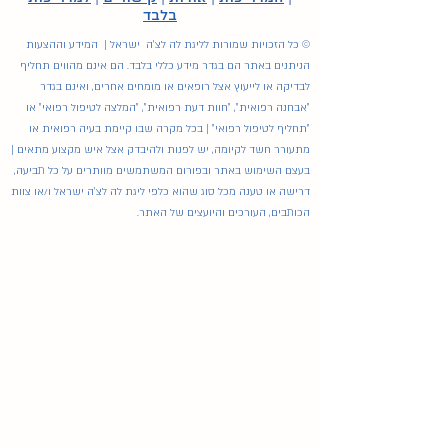
בלבד
© כל הזכויות שמורות לליגת לה לצ'ה ישראל | המידע וההצעות
הניתנים באתר הם בגדר מידע כללי בלבד. הם אינם מהווים תחליף
לבדיקה או לייעוץ אצל רופאים או מומחים אחרים, ואינם בגדר
"אבחנה רפואית", "חוות דעת רפואית", "המלצה לטיפול רפואי" או
"תחליף לטיפול רפואי" | בכל מקרה שבו קיימת בעיה רפואית או
מתעורר חשד לקיומה, יש לפנות ולהיבדק אצל איש מקצוע מתאים |
בעצם השימוש באתר ובפורום המשתמשים מוותרים על כל תביעה,
דרישה או טענה מכל סוג שהוא כלפי ליגת לה לצ'ה ישראל ו/או צוות
הכותבים, העורכים והיועצים של האתר.