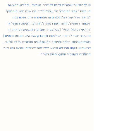
© כל הזכויות שמורות לליגת לה לצ'ה ישראל | המידע וההצעות
הניתנים באתר הם בגדר מידע כללי בלבד. הם אינם מהווים תחליף
לבדיקה או לייעוץ אצל רופאים או מומחים אחרים, ואינם בגדר
"אבחנה רפואית", "חוות דעת רפואית", "המלצה לטיפול רפואי" או
"תחליף לטיפול רפואי" | בכל מקרה שבו קיימת בעיה רפואית או
מתעורר חשד לקיומה, יש לפנות ולהיבדק אצל איש מקצוע מתאים |
בעצם השימוש באתר ובפורום המשתמשים מוותרים על כל תביעה,
דרישה או טענה מכל סוג שהוא כלפי ליגת לה לצ'ה ישראל ו/או צוות
הכותבים, העורכים והיועצים של האתר.