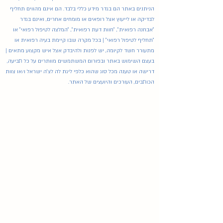
הניתנים באתר הם בגדר מידע כללי בלבד. הם אינם מהווים תחליף
לבדיקה או לייעוץ אצל רופאים או מומחים אחרים, ואינם בגדר
"אבחנה רפואית", "חוות דעת רפואית", "המלצה לטיפול רפואי" או
"תחליף לטיפול רפואי" | בכל מקרה שבו קיימת בעיה רפואית או
מתעורר חשד לקיומה, יש לפנות ולהיבדק אצל איש מקצוע מתאים |
בעצם השימוש באתר ובפורום המשתמשים מוותרים על כל תביעה,
דרישה או טענה מכל סוג שהוא כלפי ליגת לה לצ'ה ישראל ו/או צוות
הכותבים, העורכים והיועצים של האתר.