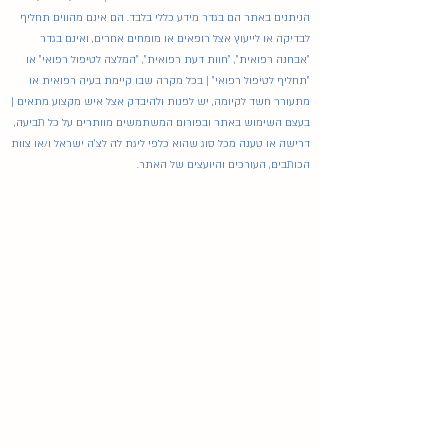
הניתנים באתר הם בגדר מידע כללי בלבד. הם אינם מהווים תחליף
לבדיקה או לייעוץ אצל רופאים או מומחים אחרים, ואינם בגדר
"אבחנה רפואית", "חוות דעת רפואית", "המלצה לטיפול רפואי" או
"תחליף לטיפול רפואי" | בכל מקרה שבו קיימת בעיה רפואית או
מתעורר חשד לקיומה, יש לפנות ולהיבדק אצל איש מקצוע מתאים |
בעצם השימוש באתר ובפורום המשתמשים מוותרים על כל תביעה,
דרישה או טענה מכל סוג שהוא כלפי ליגת לה לצ'ה ישראל ו/או צוות
הכותבים, העורכים והיועצים של האתר.