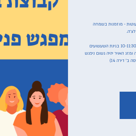
פעוטות - מוזמנות בשמחה
המפגש יתקיים ביום ד' הקרוב 18/1, בין 10-11:30 בגינת השעשועים
מזג האויר יהיה גשום ניפגש