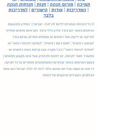
תמיכה
|
פורום הנקה
|
חנות
|
תנוחות הנקה
|
המדריכות
|
אודות
|
קישורים
|
למדריכות
בלבד
© כל הזכויות שמורות לליגת לה לצ'ה ישראל | המידע וההצעות
הניתנים באתר הם בגדר מידע כללי בלבד. הם אינם מהווים תחליף
לבדיקה או לייעוץ אצל רופאים או מומחים אחרים, ואינם בגדר
"אבחנה רפואית", "חוות דעת רפואית", "המלצה לטיפול רפואי" או
"תחליף לטיפול רפואי" | בכל מקרה שבו קיימת בעיה רפואית או
מתעורר חשד לקיומה, יש לפנות ולהיבדק אצל איש מקצוע מתאים |
בעצם השימוש באתר ובפורום המשתמשים מוותרים על כל תביעה,
דרישה או טענה מכל סוג שהוא כלפי ליגת לה לצ'ה ישראל ו/או צוות
הכותבים, העורכים והיועצים של האתר.