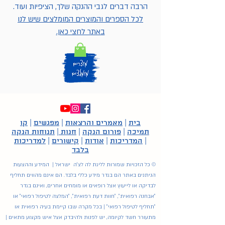
הרבה דברים לגבי ההנקה שלך, הציפיות ועוד.
לכל הספרים והמוצרים המומלצים שיש לנו
באתר לחצי כאן.
בית
|
מאמרים והרצאות
|
מפגשים
|
קו
תמיכה
|
פורום הנקה
|
חנות
|
תנוחות הנקה
|
המדריכות
|
אודות
|
קישורים
|
למדריכות
בלבד
© כל הזכויות שמורות לליגת לה לצ'ה ישראל | המידע וההצעות
הניתנים באתר הם בגדר מידע כללי בלבד. הם אינם מהווים תחליף
לבדיקה או לייעוץ אצל רופאים או מומחים אחרים, ואינם בגדר
"אבחנה רפואית", "חוות דעת רפואית", "המלצה לטיפול רפואי" או
"תחליף לטיפול רפואי" | בכל מקרה שבו קיימת בעיה רפואית או
מתעורר חשד לקיומה, יש לפנות ולהיבדק אצל איש מקצוע מתאים |