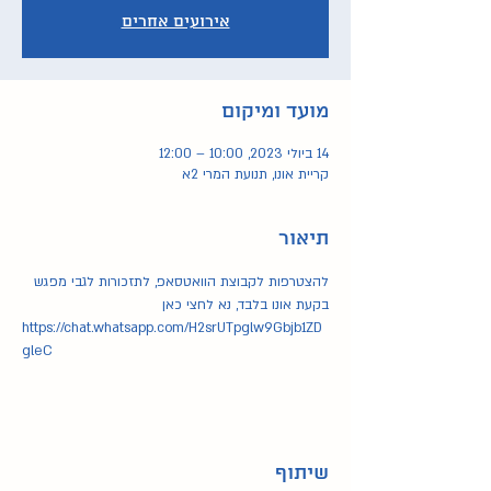
אירועים אחרים
מועד ומיקום
14 ביולי 2023, 10:00 – 12:00
קריית אונו, תנועת המרי 2א
תיאור
להצטרפות לקבוצת הוואטסאפ, לתזכורות לגבי מפגש 
בקעת אונו בלבד, נא לחצי כאן
https://chat.whatsapp.com/H2srUTpglw9Gbjb1ZD
gleC
שיתוף